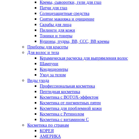
Кремы, сыворотки, гели для глаз
Патчи для глаз
Солнцезащитные средства
Снятие макияжа и очищение
Скрабы для лица
Пилинги для кожи
Тоники и тонеры
Кушоны, пудры, ВВ, ССС, ВВ кремы
Приборы для красоты
Для волос и тела
Керамическая расческа для выпрямления волос
Шампуни
Кондиционеры
Уход за телом
Виды ухода
Профессиональная косметика
Пептидная косметика
Косметика с BOTOX-эффектом
Косметика от пигментных пятен
Косметика для проблемной кожи
Косметика с Ретинолом
Косметика с витамином С
Косметика по странам
КОРЕЯ
АМЕРИКА