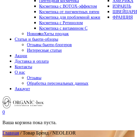
Пептидная косметика
АМЕРИКА
Косметика с BOTOX-эффектом
ИЗРАИЛЬ
Косметика от пигментных пятен
ШВЕЙЦАРИ
Косметика для проблемной кожи
ФРАНЦИЯ
Косметика с Ретинолом
Косметика с витамином С
Новинки
Хиты продаж
Статьи и бьюти-обзоры
Отзывы бьюти-блогеров
Интересные статьи
Акции
Доставка и оплата
Контакты
О нас
Отзывы
Обработка персональных данных
Аккаунт
0
Ваша корзина пока пуста.
Главная
/
Товар Бренд
/
NEOLEOR