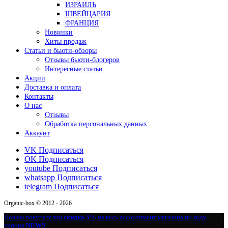
ИЗРАИЛЬ
ШВЕЙЦАРИЯ
ФРАНЦИЯ
Новинки
Хиты продаж
Статьи и бьюти-обзоры
Отзывы бьюти-блогеров
Интересные статьи
Акции
Доставка и оплата
Контакты
О нас
Отзывы
Обработка персональных данных
Аккаунт
VK
Подписаться
OK
Подписаться
youtube
Подписаться
whatsapp
Подписаться
telegram
Подписаться
Organic-box © 2012 - 2026
Новым покупателям
скидка 5%
на весь ассортимент магазина по коду
купона
NEW5