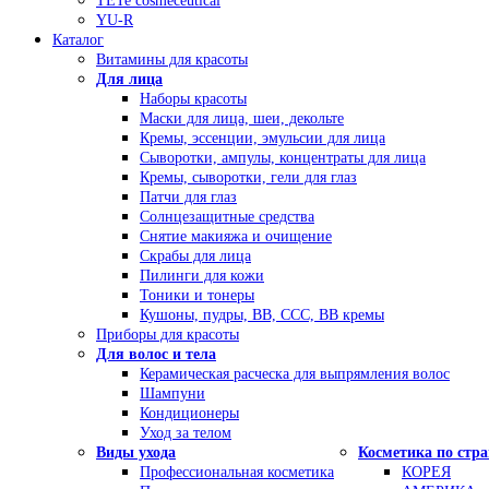
TETe cosmeceutical
YU-R
Каталог
Витамины для красоты
Для лица
Наборы красоты
Маски для лица, шеи, декольте
Кремы, эссенции, эмульсии для лица
Сыворотки, ампулы, концентраты для лица
Кремы, сыворотки, гели для глаз
Патчи для глаз
Солнцезащитные средства
Снятие макияжа и очищение
Скрабы для лица
Пилинги для кожи
Тоники и тонеры
Кушоны, пудры, ВВ, ССС, ВВ кремы
Приборы для красоты
Для волос и тела
Керамическая расческа для выпрямления волос
Шампуни
Кондиционеры
Уход за телом
Виды ухода
Косметика по стр
Профессиональная косметика
КОРЕЯ