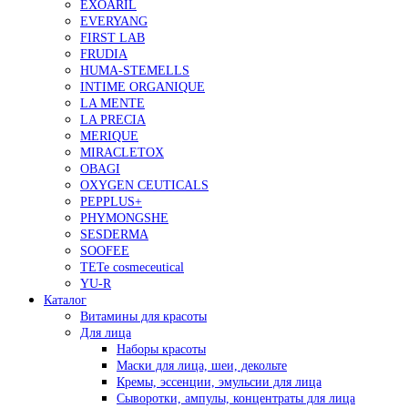
EXOARIL
EVERYANG
FIRST LAB
FRUDIA
HUMA-STEMELLS
INTIME ORGANIQUE
LA MENTE
LA PRECIA
MERIQUE
MIRACLETOX
OBAGI
OXYGEN CEUTICALS
PEPPLUS+
PHYMONGSHE
SESDERMA
SOOFEE
TETe cosmeceutical
YU-R
Каталог
Витамины для красоты
Для лица
Наборы красоты
Маски для лица, шеи, декольте
Кремы, эссенции, эмульсии для лица
Сыворотки, ампулы, концентраты для лица