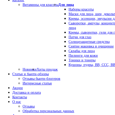
Каталог
Витамины для красоты
Для лица
Наборы красоты
Маски для лица, шеи, декольт
Кремы, эссенции, эмульсии д
Сыворотки, ампулы, концент
лица
Кремы, сыворотки, гели для г
Патчи для глаз
Солнцезащитные средства
Снятие макияжа и очищение
Скрабы для лица
Пилинги для кожи
Тоники и тонеры
Кушоны, пудры, ВВ, ССС, В
Новинки
Хиты продаж
Статьи и бьюти-обзоры
Отзывы бьюти-блогеров
Интересные статьи
Акции
Доставка и оплата
Контакты
О нас
Отзывы
Обработка персональных данных