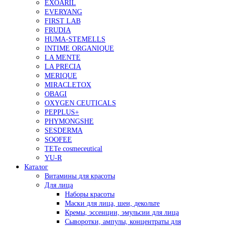
EXOARIL
EVERYANG
FIRST LAB
FRUDIA
HUMA-STEMELLS
INTIME ORGANIQUE
LA MENTE
LA PRECIA
MERIQUE
MIRACLETOX
OBAGI
OXYGEN CEUTICALS
PEPPLUS+
PHYMONGSHE
SESDERMA
SOOFEE
TETe cosmeceutical
YU-R
Каталог
Витамины для красоты
Для лица
Наборы красоты
Маски для лица, шеи, декольте
Кремы, эссенции, эмульсии для лица
Сыворотки, ампулы, концентраты для