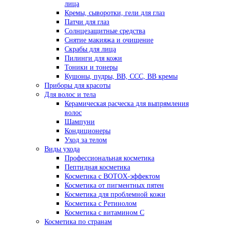
лица
Кремы, сыворотки, гели для глаз
Патчи для глаз
Солнцезащитные средства
Снятие макияжа и очищение
Скрабы для лица
Пилинги для кожи
Тоники и тонеры
Кушоны, пудры, ВВ, ССС, ВВ кремы
Приборы для красоты
Для волос и тела
Керамическая расческа для выпрямления
волос
Шампуни
Кондиционеры
Уход за телом
Виды ухода
Профессиональная косметика
Пептидная косметика
Косметика с BOTOX-эффектом
Косметика от пигментных пятен
Косметика для проблемной кожи
Косметика с Ретинолом
Косметика с витамином С
Косметика по странам