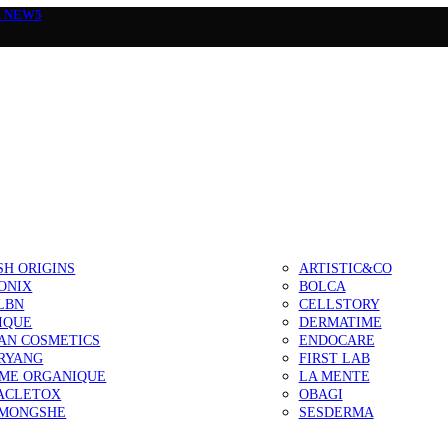
а
NEW5
SH ORIGINS
ARTISTIC&CO
ONIX
BOLCA
LBN
CELLSTORY
IQUE
DERMATIME
AN COSMETICS
ENDOCARE
RYANG
FIRST LAB
IME ORGANIQUE
LA MENTE
ACLETOX
OBAGI
MONGSHE
SESDERMA