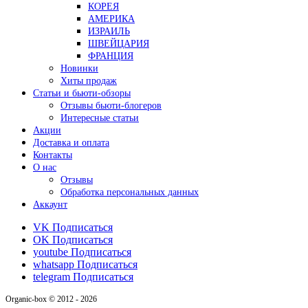
КОРЕЯ
АМЕРИКА
ИЗРАИЛЬ
ШВЕЙЦАРИЯ
ФРАНЦИЯ
Новинки
Хиты продаж
Статьи и бьюти-обзоры
Отзывы бьюти-блогеров
Интересные статьи
Акции
Доставка и оплата
Контакты
О нас
Отзывы
Обработка персональных данных
Аккаунт
VK
Подписаться
OK
Подписаться
youtube
Подписаться
whatsapp
Подписаться
telegram
Подписаться
Organic-box © 2012 - 2026