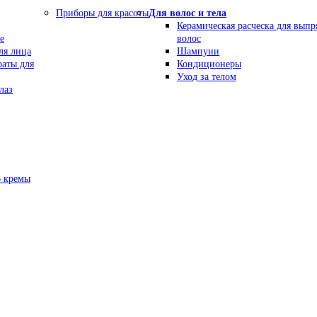
Приборы для красоты
Для волос и тела
Керамическая расческа для вып
е
волос
ля лица
Шампуни
раты для
Кондиционеры
Уход за телом
лаз
В кремы