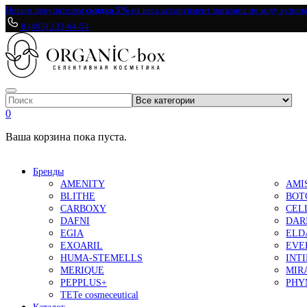
Новым покупателям
скидка 5%
на весь ассортимент магазина по коду купон
8 (495) 233-64-54
0
Ваша корзина пока пуста.
Бренды
AMENITY
AMI
BLITHE
BOT
CARBOXY
CEL
DAFNI
DAR
EGIA
ELD
EXOARIL
EVE
HUMA-STEMELLS
INT
MERIQUE
MIR
PEPPLUS+
PHY
TETe cosmeceutical