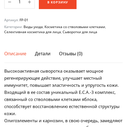
В КОРЗИНУ
для
лица
восстанавливающая
Артикул:
FP-01
Intensive
Категории:
Виды ухода
,
Косметика со стволовыми клетками
,
Селективная косметика для лица
Repair
,
Сыворотки для лица
Essence
EGIA,
30
Описание
Детали
Отзывы (0)
ml
количество
Высокоактивная сыворотка оказывает мощное
регенерирующее действие, улучшает местный
иммунитет, повышает эластичность и упругость кожи.
Входящий в ее состав уникальный E.C.A.-3 комплекс,
связанный со стволовыми клетками яблока,
способствует восстановлению естественной структуры
кожи.
Олигоэлементы и карнозин, в свою очередь, замедляют