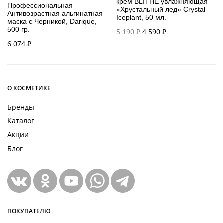
крем BLITHE увлажняющая
Профессиональная
«Хрустальный лед» Crystal
Антивозрастная альгинатная
Iceplant, 50 мл.
маска с Черникой, Darique,
500 гр.
Первоначальная
Текущая
5 190
₽
4 590
₽
цена
цена:
6 074
₽
составляла
4 590 ₽.
5 190 ₽.
О КОСМЕТИКЕ
Бренды
Каталог
Акции
Блог
ПОКУПАТЕЛЮ