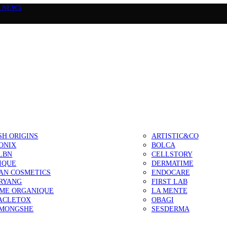
а
NEW5
SH ORIGINS
ARTISTIC&CO
ONIX
BOLCA
LBN
CELLSTORY
IQUE
DERMATIME
AN COSMETICS
ENDOCARE
RYANG
FIRST LAB
IME ORGANIQUE
LA MENTE
ACLETOX
OBAGI
MONGSHE
SESDERMA