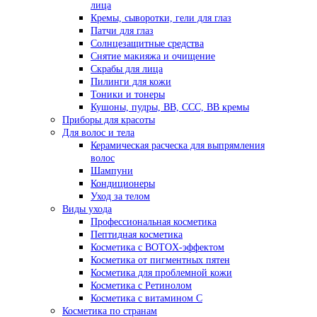
лица
Кремы, сыворотки, гели для глаз
Патчи для глаз
Солнцезащитные средства
Снятие макияжа и очищение
Скрабы для лица
Пилинги для кожи
Тоники и тонеры
Кушоны, пудры, ВВ, ССС, ВВ кремы
Приборы для красоты
Для волос и тела
Керамическая расческа для выпрямления
волос
Шампуни
Кондиционеры
Уход за телом
Виды ухода
Профессиональная косметика
Пептидная косметика
Косметика с BOTOX-эффектом
Косметика от пигментных пятен
Косметика для проблемной кожи
Косметика с Ретинолом
Косметика с витамином С
Косметика по странам