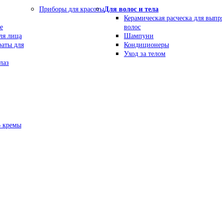
Приборы для красоты
Для волос и тела
Керамическая расческа для вып
е
волос
ля лица
Шампуни
раты для
Кондиционеры
Уход за телом
лаз
В кремы