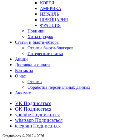
КОРЕЯ
АМЕРИКА
ИЗРАИЛЬ
ШВЕЙЦАРИЯ
ФРАНЦИЯ
Новинки
Хиты продаж
Статьи и бьюти-обзоры
Отзывы бьюти-блогеров
Интересные статьи
Акции
Доставка и оплата
Контакты
О нас
Отзывы
Обработка персональных данных
Аккаунт
VK
Подписаться
OK
Подписаться
youtube
Подписаться
whatsapp
Подписаться
telegram
Подписаться
Organic-box © 2012 - 2026