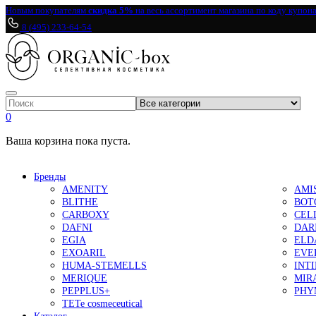
Новым покупателям
скидка 5%
на весь ассортимент магазина по коду купон
8 (495) 233-64-54
0
Ваша корзина пока пуста.
Бренды
AMENITY
AMI
BLITHE
BOT
CARBOXY
CEL
DAFNI
DAR
EGIA
ELD
EXOARIL
EVE
HUMA-STEMELLS
INT
MERIQUE
MIR
PEPPLUS+
PHY
TETe cosmeceutical