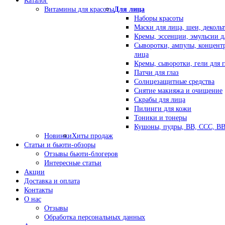
Каталог
Витамины для красоты
Для лица
Наборы красоты
Маски для лица, шеи, декольт
Кремы, эссенции, эмульсии д
Сыворотки, ампулы, концент
лица
Кремы, сыворотки, гели для г
Патчи для глаз
Солнцезащитные средства
Снятие макияжа и очищение
Скрабы для лица
Пилинги для кожи
Тоники и тонеры
Кушоны, пудры, ВВ, ССС, В
Новинки
Хиты продаж
Статьи и бьюти-обзоры
Отзывы бьюти-блогеров
Интересные статьи
Акции
Доставка и оплата
Контакты
О нас
Отзывы
Обработка персональных данных