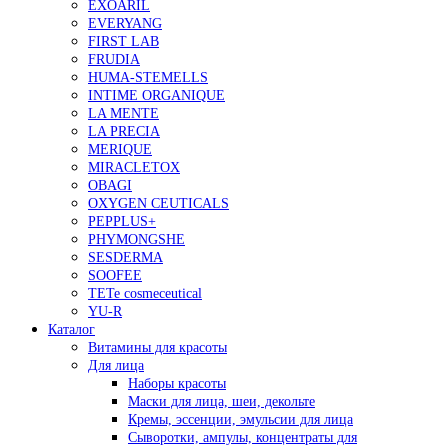
EXOARIL
EVERYANG
FIRST LAB
FRUDIA
HUMA-STEMELLS
INTIME ORGANIQUE
LA MENTE
LA PRECIA
MERIQUE
MIRACLETOX
OBAGI
OXYGEN CEUTICALS
PEPPLUS+
PHYMONGSHE
SESDERMA
SOOFEE
TETe cosmeceutical
YU-R
Каталог
Витамины для красоты
Для лица
Наборы красоты
Маски для лица, шеи, декольте
Кремы, эссенции, эмульсии для лица
Сыворотки, ампулы, концентраты для